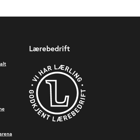
Lærebedrift
alt
ne
sarena