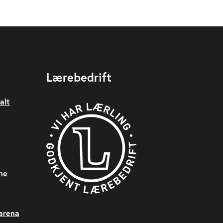
Lærebedrift
alt
ne
sarena