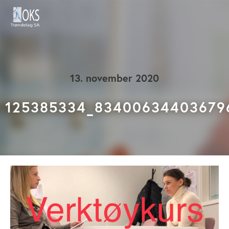
13. november 2020
125385334_83400634403679