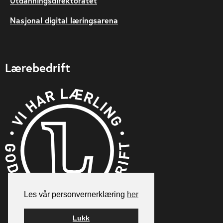
Utdanningsdirektoratet
Nasjonal digital læringsarena
Lærebedrift
Les vår personvernerklæring
her
Lukk