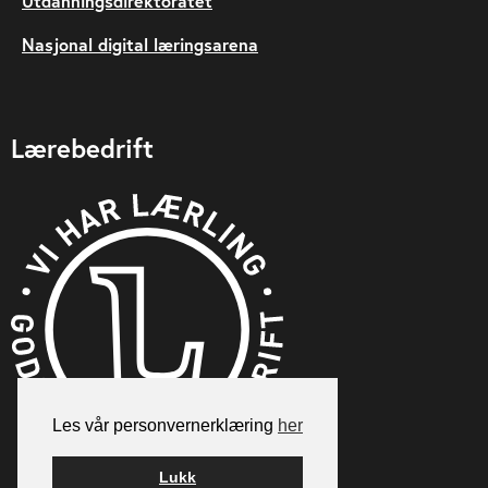
Utdanningsdirektoratet
Nasjonal digital læringsarena
Lærebedrift
Les vår personvernerklæring
her
Lukk