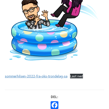
sommerhilsen-2022-fra-oks-trondelag-sa
Last ned
Facebook