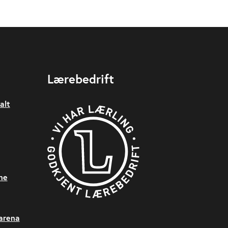
Lærebedrift
alt
ne
sarena