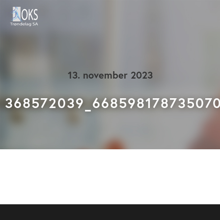
13. november 2023
368572039_668598178735070