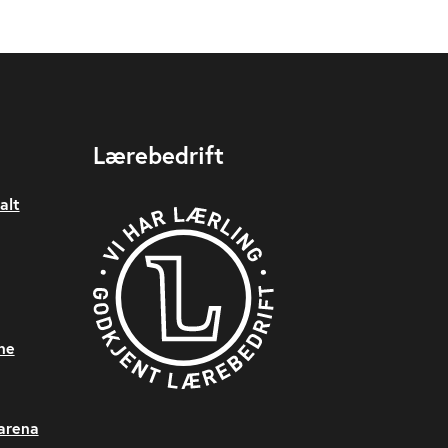
Lærebedrift
alt
ne
sarena