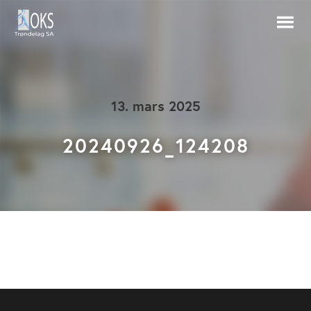
13. mars 2025
20240926_124208