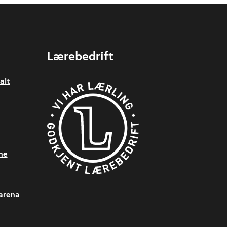
Lærebedrift
alt
ne
sarena