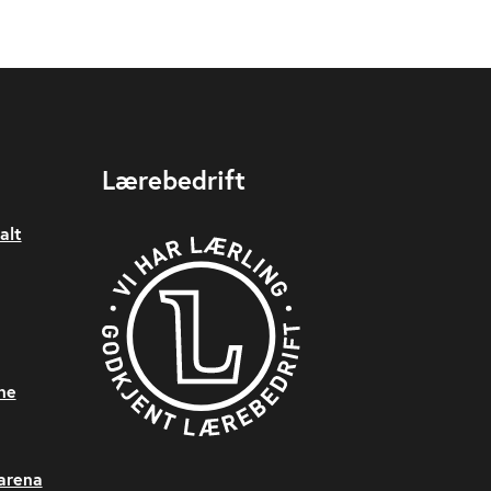
Lærebedrift
alt
ne
sarena