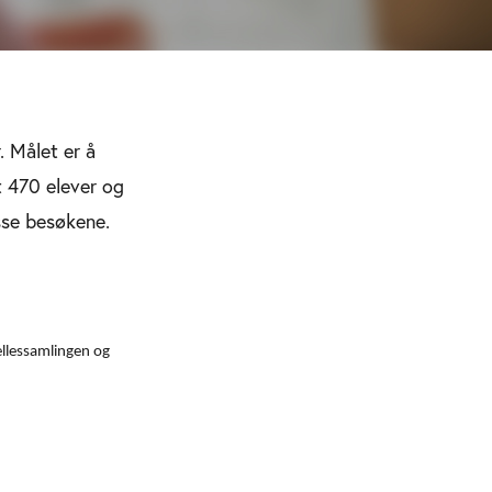
. Målet er å
t 470 elever og
sse besøkene.
ellessamlingen og