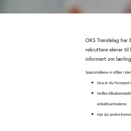
OKS Trøndelag har b
rekruttere elever ti
informert om lærlin
Spørsmålene vi stiller i d
Hva er du fornøyd 
Hvilke tilbakemeld
enkeltsamtalene.
Har du andre komm