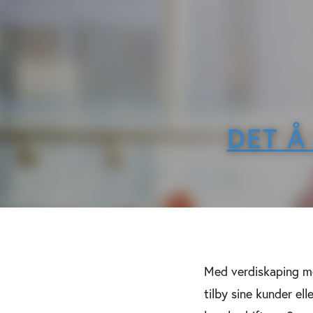
DET Å
Med verdiskaping men
tilby sine kunder ell