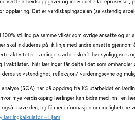
ensatte arbeidsoppgaver og individuelle læreprosesser, p
or opplæring. Det er verdiskapingsdelen (selvstendig arbeid
 i 100% stilling på samme vilkår som øvrige ansatte og er e
ger skal inkluderes på lik linje med andre ansatte gjennom 
erte aktiviteter. Lærlingers arbeidskraft bør synliggjøres og
i vaktlister. Når lærlinger får delta i det som omhandler 
deres selvstendighet, refleksjon/ vurderingsevne og muligh
nalyse (SØA) har på oppdrag fra KS utarbeidet en lærlin
 hvor mye verdiskaping lærlinger kan bidra med inn i en læ
e også prøve den, og få mer informasjon om mulighetene v
y lærlingkalkulator – Hjem