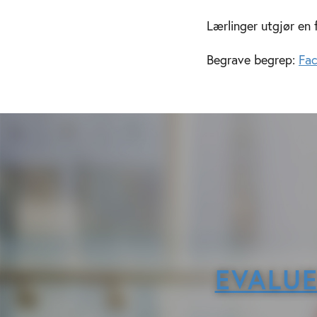
Lærlinger utgjør en f
Begrave begrep:
Fa
EVALUE