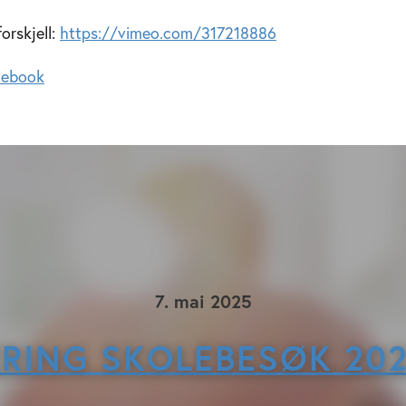
orskjell:
https://vimeo.com/317218886
cebook
7. mai 2025
RING SKOLEBESØK 20