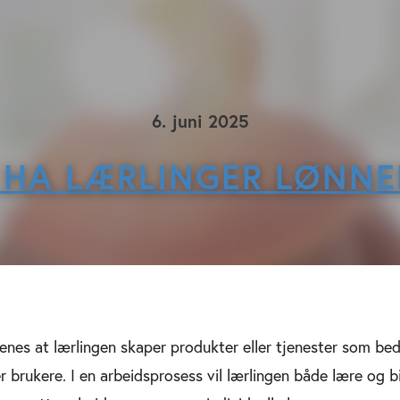
6. juni 2025
 HA LÆRLINGER LØNNE
es at lærlingen skaper produkter eller tjenester som bedr
er brukere. I en arbeidsprosess vil lærlingen både lære og bi