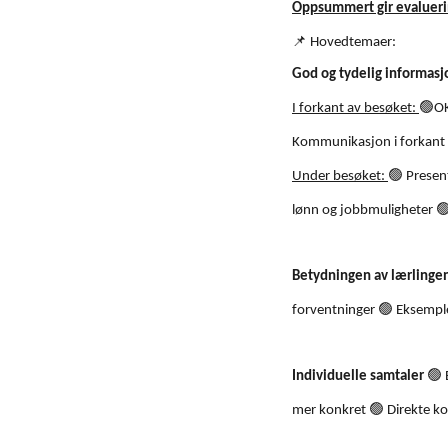
Oppsummert gir evalueri
📌
Hovedtemaer:
God og tydelig informasj
🟢
I forkant av besøket:
OK
Kommunikasjon i forkant 
🟢
Under besøket:
Present

lønn og jobbmuligheter
Betydningen av lærlinge
🟢
forventninger
Eksempler
🟢
Individuelle samtaler
E
🟢
mer konkret
Direkte ko