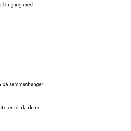
odt i gang med
 se på sammenhenger
terer til, da de er