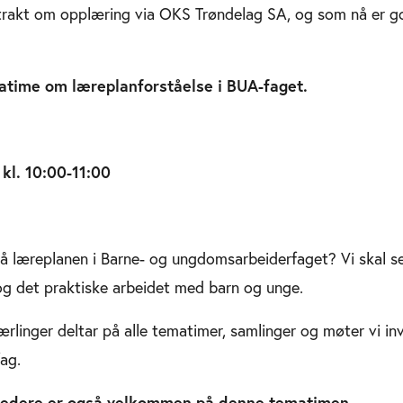
trakt om opplæring via OKS Trøndelag SA, og som nå er g
atime om læreplanforståelse i BUA-faget.
kl. 10:00-11:00
å læreplanen i Barne- og ungdomsarbeiderfaget? Vi skal
g det praktiske arbeidet med barn og unge.
lærlinger deltar på alle tematimer, samlinger og møter vi invi
fag.
eiledere er også velkommen på denne tematimen.