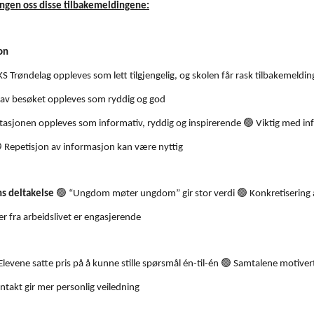
ngen oss disse tilbakemeldingene:
on
S Trøndelag oppleves som lett tilgjengelig, og skolen får rask tilbakemeldi
av besøket oppleves som ryddig og god
🟢
asjonen oppleves som informativ, ryddig og inspirerende
Viktig med inf

Repetisjon av informasjon kan være nyttig
🟢
🟢
ns deltakelse
“Ungdom møter ungdom” gir stor verdi
Konkretisering 
 fra arbeidslivet er engasjerende
🟢
levene satte pris på å kunne stille spørsmål én-til-én
Samtalene motivert
ntakt gir mer personlig veiledning