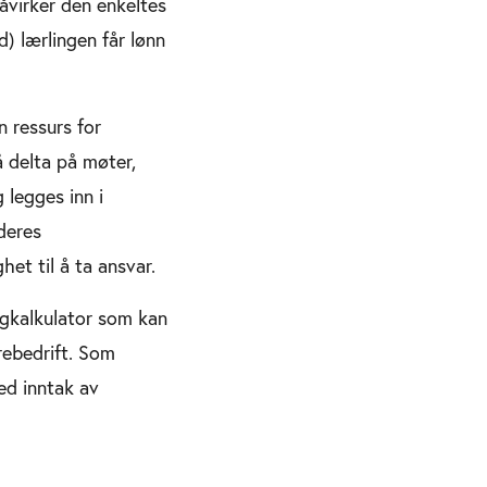
åvirker den enkeltes
) lærlingen får lønn
n ressurs for
å delta på møter,
 legges inn i
deres
et til å ta ansvar.
gkalkulator som kan
rebedrift. Som
ed inntak av