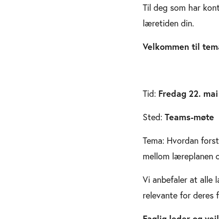
Til deg som har kon
læretiden din.
Velkommen til tem
Tid:
Fredag 22. mai 
Sted:
Teams-møte
Tema: Hvordan forst
mellom læreplanen o
Vi anbefaler at alle 
relevante for deres 
Faglig leder og v