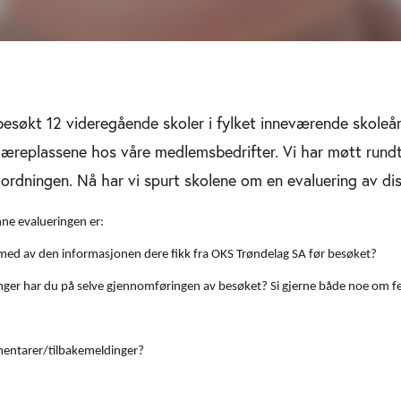
esøkt 12 videregående skoler i fylket inneværende skoleår
l læreplassene hos våre medlemsbedrifter. Vi har møtt rund
gordningen. Nå har vi spurt skolene om en evaluering av di
enne evalueringen er:
med av den informasjonen dere fikk fra OKS Trøndelag SA før besøket?
inger har du på selve gjennomføringen av besøket? Si gjerne både noe om f
entarer/tilbakemeldinger?