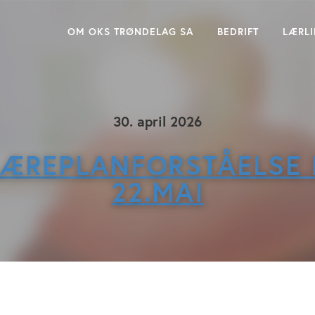
OM OKS TRØNDELAG SA
BEDRIFT
LÆRL
30. april 2026
LÆREPLANFORSTÅELSE I
22.MAI