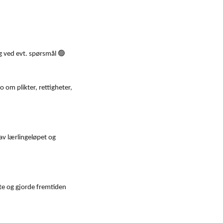
🟢
ng ved evt. spørsmål
o om plikter, rettigheter,
av lærlingeløpet og
e og gjorde fremtiden