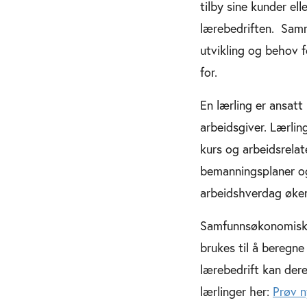
tilby sine kunder ell
lærebedriften. Samm
utvikling og behov f
for.
En lærling er ansatt
arbeidsgiver. Lærlin
kurs og arbeidsrelat
bemanningsplaner og 
arbeidshverdag øker 
Samfunnsøkonomisk a
brukes til å beregne
lærebedrift kan der
lærlinger her:
Prøv n