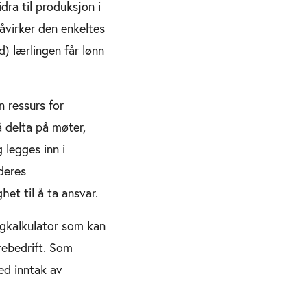
dra til produksjon i
åvirker den enkeltes
) lærlingen får lønn
n ressurs for
å delta på møter,
 legges inn i
deres
et til å ta ansvar.
gkalkulator som kan
rebedrift. Som
ed inntak av