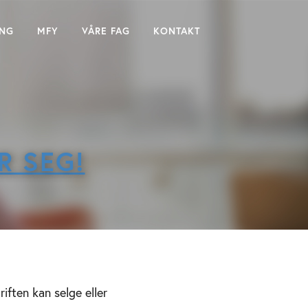
ING
MFY
VÅRE FAG
KONTAKT
R SEG!
iften kan selge eller