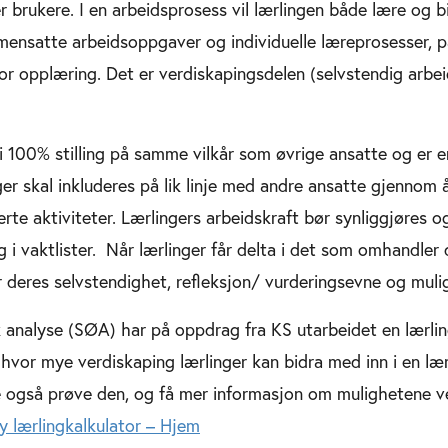
er brukere. I en arbeidsprosess vil lærlingen både lære og bi
ensatte arbeidsoppgaver og individuelle læreprosesser, p
or opplæring. Det er verdiskapingsdelen (selvstendig arbeid
 i 100% stilling på samme vilkår som øvrige ansatte og er e
ger skal inkluderes på lik linje med andre ansatte gjennom 
erte aktiviteter. Lærlingers arbeidskraft bør synliggjøres og
i vaktlister. Når lærlinger får delta i det som omhandler 
deres selvstendighet, refleksjon/ vurderingsevne og muligh
nalyse (SØA) har på oppdrag fra KS utarbeidet en lærlin
 hvor mye verdiskaping lærlinger kan bidra med inn i en læ
e også prøve den, og få mer informasjon om mulighetene v
y lærlingkalkulator – Hjem