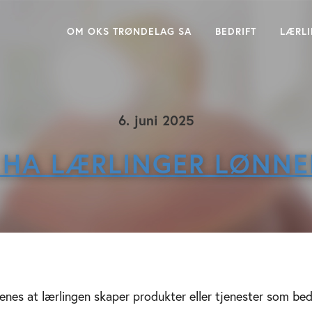
OM OKS TRØNDELAG SA
BEDRIFT
LÆRL
6. juni 2025
 HA LÆRLINGER LØNNE
es at lærlingen skaper produkter eller tjenester som bedr