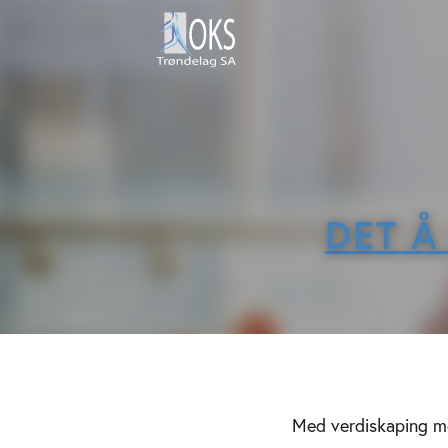
DET Å
Med verdiskaping men