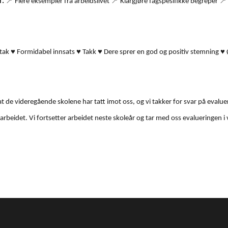
📍
📍
📍
r:
Flere eksempler fra arbeidslivet
Klargjøre fagspesifikke begreper
♥
♥
♥
♥
ltak
Formidabel innsats
Takk
Dere sprer en god og positiv stemning
t de videregående skolene har tatt imot oss, og vi takker for svar på evalu
beidet. Vi fortsetter arbeidet neste skoleår og tar med oss evalueringen i 