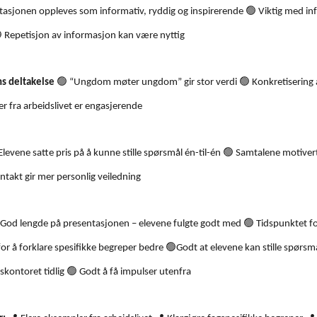
🟢
asjonen oppleves som informativ, ryddig og inspirerende
Viktig med inf

Repetisjon av informasjon kan være nyttig
🟢
🟢
ns deltakelse
“Ungdom møter ungdom” gir stor verdi
Konkretisering 
 fra arbeidslivet er engasjerende
🟢
levene satte pris på å kunne stille spørsmål én-til-én
Samtalene motivert
ntakt gir mer personlig veiledning
🟢
God lengde på presentasjonen – elevene fulgte godt med
Tidspunktet fo
🟢
or å forklare spesifikke begreper bedre
Godt at elevene kan stille spørsm
🟢
skontoret tidlig
Godt å få impulser utenfra