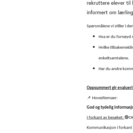
rekruttere elever ti
informert om lærlin
Spørsmålene vi stiller i d
Hva er du fornøyd 
Hvilke tilbakemeld
enkeltsamtalene.
Har du andre komm
Oppsummert gir evalueri
📌
Hovedtemaer:
God og tydelig informasj
🟢
I forkant av besøket:
OK
Kommunikasjon i forkant 