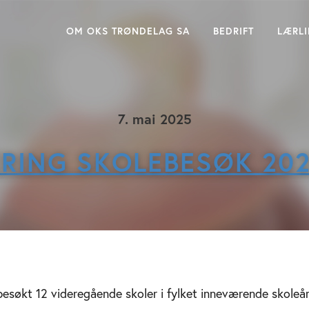
OM OKS TRØNDELAG SA
BEDRIFT
LÆRL
7. mai 2025
RING SKOLEBESØK 20
esøkt 12 videregående skoler i fylket inneværende skoleår