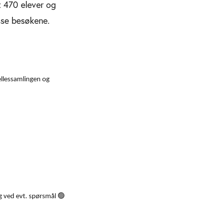
t 470 elever og
sse besøkene.
ellessamlingen og
🟢
ng ved evt. spørsmål