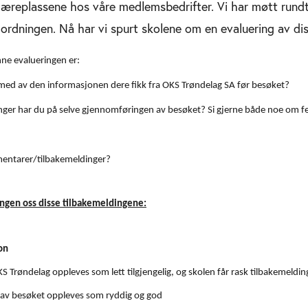
l læreplassene hos våre medlemsbedrifter. Vi har møtt rund
gordningen. Nå har vi spurt skolene om en evaluering av di
enne evalueringen er:
med av den informasjonen dere fikk fra OKS Trøndelag SA før besøket?
inger har du på selve gjennomføringen av besøket? Si gjerne både noe om f
entarer/tilbakemeldinger?
ngen oss disse tilbakemeldingene:
on
S Trøndelag oppleves som lett tilgjengelig, og skolen får rask tilbakemeldi
av besøket oppleves som ryddig og god