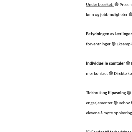
🟢
Under besøket:
Present

lønn og jobbmuligheter
Betydningen av lærlinge
🟢
forventninger
Eksempler
🟢
Individuelle samtaler
E
🟢
mer konkret
Direkte ko
🟢
Tidsbruk og tilpasning
🟢
engasjementet
Behov f
elevene å møte opplæring