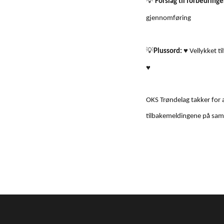
💡
Forslag til forbedringe
gjennomføring
💡
♥
Plussord:
Vellykket ti
♥
OKS Trøndelag takker for a
tilbakemeldingene på samar