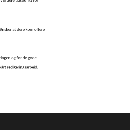
Vurdere tidspunkt for
Ønsker at dere kom oftere
eringen og for de gode
vårt redigeringsarbeid.