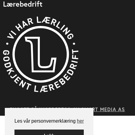
Lærebedrift
BYGGET PÅ
WORDPRESS
AV
SMART MEDIA AS
Les vår personvernerklæring
her