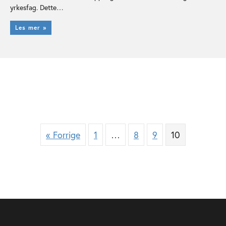
yrkesfag. Dette…
Les mer »
« Forrige
1
…
8
9
10