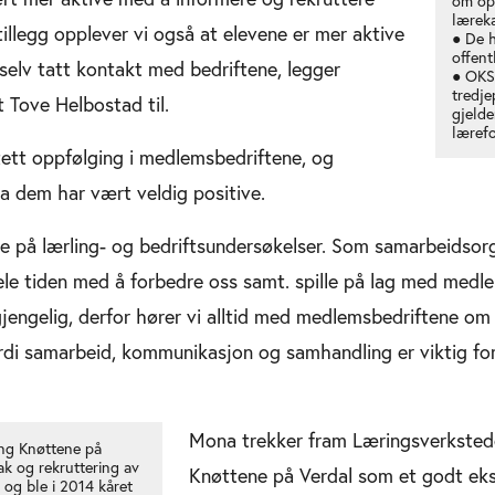
om op
læreka
 tillegg opplever vi også at elevene er mer aktive
● De h
offent
 selv tatt kontakt med bedriftene, legger
● OKS 
tredje
 Tove Helbostad til.
gjelde
lærefo
ett oppfølging i medlemsbedriftene, og
a dem har vært veldig positive.
de på lærling- og bedriftsundersøkelser. Som samarbeidsor
ele tiden med å forbedre oss samt. spille på lag med medl
lgjengelig, derfor hører vi alltid med medlemsbedriftene om
rdi samarbeid, kommunikasjon og samhandling er viktig for
Mona trekker fram Læringsverkstede
ing Knøttene på
tak og rekruttering av
Knøttene på Verdal som et godt ek
 og ble i 2014 kåret