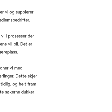
er vi og supplerer
edlemsbedrifter.
vi i prosesser der
ne vil bli. Det er
læreplass.
rdner vi med
linger. Dette skjer
tidlig, og helt fram
ette søkerne dukker