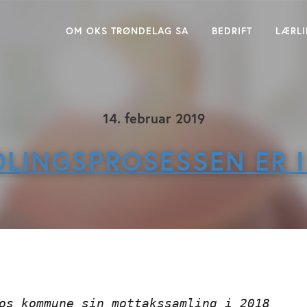
OM OKS TRØNDELAG SA
BEDRIFT
LÆRL
14. februar 2019
DLINGSPROSESSEN ER I
os kommune sin mottakssamling i 2018