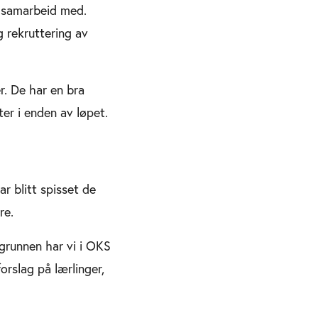
t samarbeid med.
g rekruttering av
r. De har en bra
r i enden av løpet.
r blitt spisset de
re.
grunnen har vi i OKS
rslag på lærlinger,