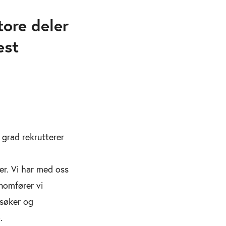
tore deler
est
 grad rekrutterer
er. Vi har med oss
nnomfører vi
 søker og
.