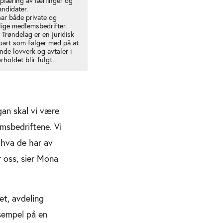
plæring av lærlinger og
ndidater.
ar både private og
lige medlemsbedrifter.
Trøndelag er en juridisk
part som følger med på at
nde lovverk og avtaler i
rholdet blir fulgt.
gan skal vi være
emsbedriftene. Vi
 hva de har av
 oss, sier Mona
t, avdeling
sempel på en