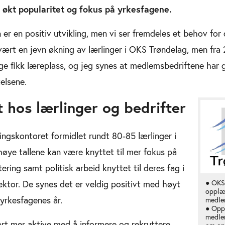
s økt popularitet og fokus på yrkesfagene.
er en positiv utvikling, men vi ser fremdeles et behov for
ært en jevn økning av lærlinger i OKS Trøndelag, men fra 
ge fikk læreplass, og jeg synes at medlemsbedriftene har 
elsene.
 hos lærlinger og bedrifter
ingskontoret formidlet rundt 80-85 lærlinger i
 høye tallene kan være knyttet til mer fokus på
ering samt politisk arbeid knyttet til deres fag i
sektor. De synes det er veldig positivt med høyt
● OKS
opplæ
 yrkesfagenes år.
medle
● Opp
medle
ært mer aktive med å informere og rekruttere