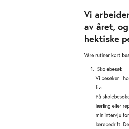
Vi arbeide
av året, o
hektiske p
Våre rutiner kort be
Skolebesøk
Vi besøker i ho
fra.
På skolebesøke
lærling eller r
miniintervju fo
lærebedrift. De