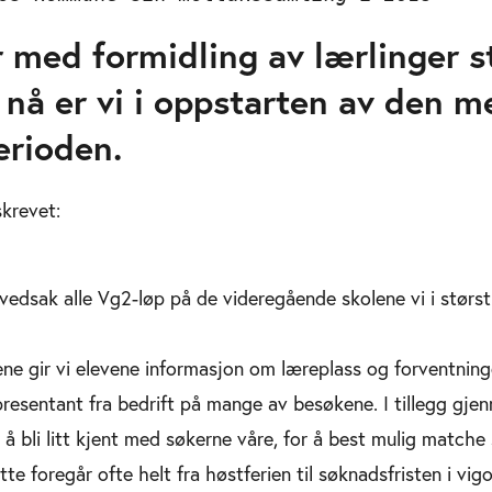
r med formidling av lærlinger s
g nå er vi i oppstarten av den m
erioden.
skrevet:
vedsak alle Vg2-løp på de videregående skolene vi i størst
ne gir vi elevene informasjon om læreplass og forventning
epresentant fra bedrift på mange av besøkene. I tillegg gje
r å bli litt kjent med søkerne våre, for å best mulig matche
tte foregår ofte helt fra høstferien til søknadsfristen i vigo