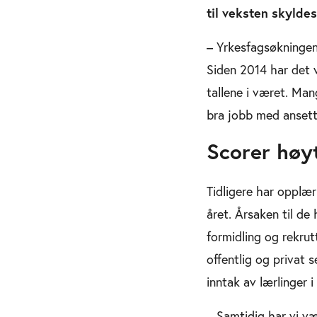
til veksten skylde
– Yrkesfagsøkningen 
Siden 2014 har det v
tallene i været. Man
bra jobb med ansett
Scorer høyt
Tidligere har opplær
året. Årsaken til de
formidling og rekrutt
offentlig og privat 
inntak av lærlinger i
– Samtidig har vi v