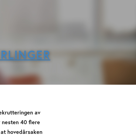
ÆRLINGER
ekrutteringen av
r nesten 40 flere
r at hovedårsaken