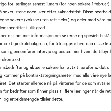
vigo for lærlinger senest 1.mars (for noen søkere 1.februar)
på søkerlistene noen uker etter søknadsfrist. Disse bearbeid
egne søkere (voksne uten rett f.eks.) og deler med våre m
lemsbedrifter i ulik grad
 ber oss om mer informasjon om søkerne og spesielt bistår 
r «riktig» skolebakgrunn, for å klargjøre hvordan disse løpe
v som gjennomfører intervju og bestemmer hvem de tilbyr 
ærekontrakt
msbedrifter og aktuelle søkere har avtalt læreforholdet o
g kommer på kontraktstegningsmøter med alle våre nye lær
året. Det starter allerede nå på vinteren for de som avtaler 
en for bedrifter som finner plass til flere lærlinger når de r
 og arbeidsmengde tilsier dette.