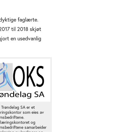
 dyktige faglærte.
2017 til 2018 skjøt
gjort en usedvanlig
 Trøndelag SA er et
ringskontor som eies av
msbedriftene.
læringskontoret og
msbedriftene samarbeider